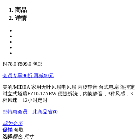
商品
详情
¥
478.0
¥599.0
包邮
会员专享96折 再减
¥0
元
美的/MIDEA 家用无叶风扇电风扇 内旋静音 台式电扇 遥控定
时立式塔扇FZ10-17ARW
便捷拆洗，内旋静音，3种风感，3
档风速，12小时定时
邮特惠会员，此商品省
¥0
成为会员
促销
领取
选择
颜色 尺寸