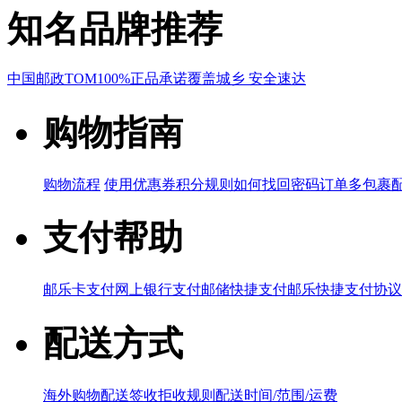
知名品牌推荐
中国邮政
TOM
100%正品承诺
覆盖城乡 安全速达
购物指南
购物流程
使用优惠券
积分规则
如何找回密码
订单多包裹
支付帮助
邮乐卡支付
网上银行支付
邮储快捷支付
邮乐快捷支付协议
配送方式
海外购物配送
签收拒收规则
配送时间/范围/运费