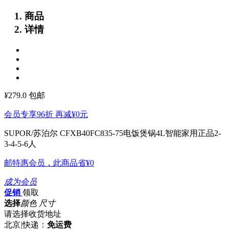
商品
详情
¥
279.0
包邮
会员专享96折 再减
¥0
元
SUPOR/苏泊尔 CFXB40FC835-75电饭煲锅4L智能家用正品2-
3-4-5-6人
邮特惠会员，此商品省
¥0
成为会员
促销
领取
选择
颜色 尺寸
请选择收货地址
北京
|
快递：
免运费