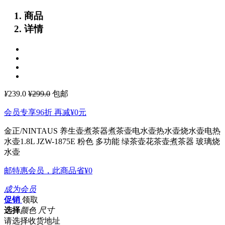
商品
详情
¥
239.0
¥299.0
包邮
会员专享96折 再减
¥0
元
金正/NINTAUS 养生壶煮茶器煮茶壶电水壶热水壶烧水壶电热
水壶1.8L JZW-1875E 粉色
多功能 绿茶壶花茶壶煮茶器 玻璃烧
水壶
邮特惠会员，此商品省
¥0
成为会员
促销
领取
选择
颜色 尺寸
请选择收货地址