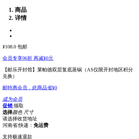
商品
详情
¥
108.0
包邮
会员专享96折 再减
¥0
元
【邮乐开封馆】莱帕德双层复底蒸锅（AS仅限开封地区积分
兑换）
邮特惠会员，此商品省
¥0
成为会员
促销
领取
选择
颜色 尺寸
请选择收货地址
河南省
|
快递：
免运费
支持极速退款