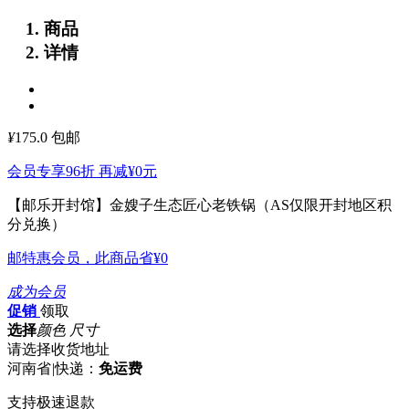
商品
详情
¥
175.0
包邮
会员专享96折 再减
¥0
元
【邮乐开封馆】金嫂子生态匠心老铁锅（AS仅限开封地区积
分兑换）
邮特惠会员，此商品省
¥0
成为会员
促销
领取
选择
颜色 尺寸
请选择收货地址
河南省
|
快递：
免运费
支持极速退款