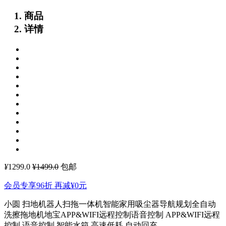
商品
详情
¥
1299.0
¥1499.0
包邮
会员专享96折 再减
¥0
元
小圆 扫地机器人扫拖一体机智能家用吸尘器导航规划全自动
洗擦拖地机地宝APP&WIFI远程控制语音控制
APP&WIFI远程
控制 语音控制 智能水箱 高速低耗 自动回充