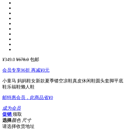
¥
349.0
¥678.0
包邮
会员专享96折 再减
¥0
元
小童马 妈妈鞋女新款夏季镂空凉鞋真皮休闲鞋圆头套脚平底
鞋乐福鞋懒人鞋
邮特惠会员，此商品省
¥0
成为会员
促销
领取
选择
颜色 尺寸
请选择收货地址