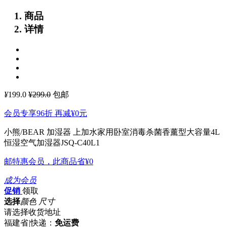
商品
详情
¥
199.0
¥299.0
包邮
会员专享96折 再减
¥0
元
小熊/BEAR 加湿器 上加水家用卧室消毒杀菌香薰型大容量4L
恒湿空气加湿器JSQ-C40L1
邮特惠会员，此商品省
¥0
成为会员
促销
领取
选择
颜色 尺寸
请选择收货地址
福建省
|
快递：
免运费