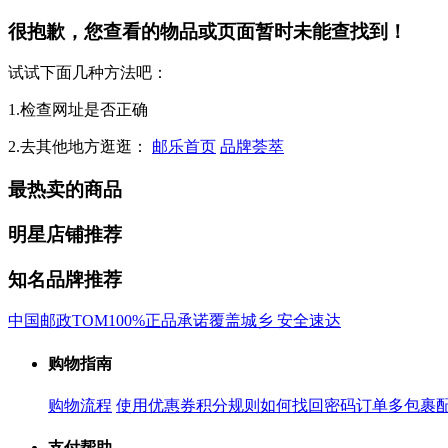
很抱歉，您查看的物品或页面暂时未能查找到！
试试下面几种方法吧：
1.检查网址是否正确
2.去其他地方逛逛：
邮乐首页
品牌荟萃
最热卖的商品
明星店铺推荐
知名品牌推荐
中国邮政
TOM
100%正品承诺
覆盖城乡 安全速达
购物指南
购物流程
使用优惠券
积分规则
如何找回密码
订单多包裹
支付帮助