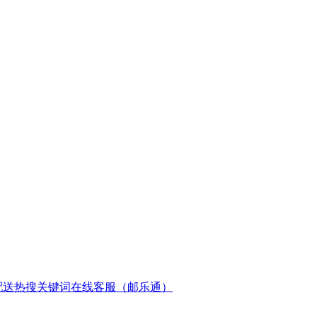
配送
热搜关键词
在线客服（邮乐通）