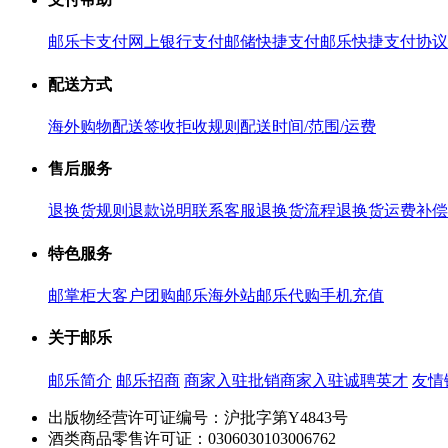
邮乐卡支付
网上银行支付
邮储快捷支付
邮乐快捷支付协议
配送方式
海外购物配送
签收拒收规则
配送时间/范围/运费
售后服务
退换货规则
退款说明
联系客服
退换货流程
退换货运费补偿
特色服务
邮掌柜
大客户团购
邮乐海外站
邮乐代购
手机充值
关于邮乐
邮乐简介
邮乐招商
商家入驻
批销商家入驻
诚聘英才
友情
出版物经营许可证编号：沪批字第Y4843号
酒类商品零售许可证：0306030103006762