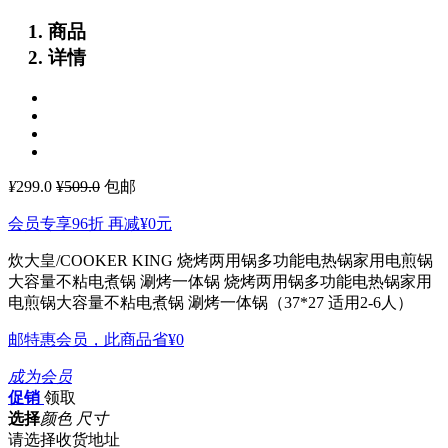
商品
详情
¥
299.0
¥509.0
包邮
会员专享96折 再减
¥0
元
炊大皇/COOKER KING 烧烤两用锅多功能电热锅家用电煎锅
大容量不粘电煮锅 涮烤一体锅
烧烤两用锅多功能电热锅家用
电煎锅大容量不粘电煮锅 涮烤一体锅（37*27 适用2-6人）
邮特惠会员，此商品省
¥0
成为会员
促销
领取
选择
颜色 尺寸
请选择收货地址