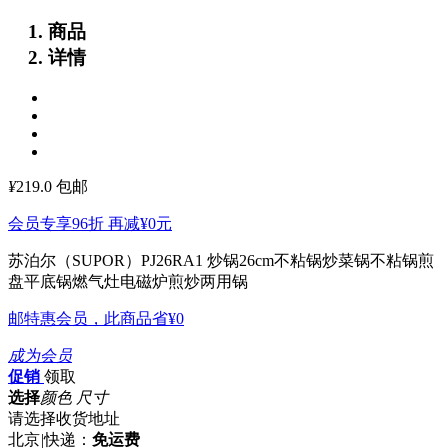
商品
详情
¥
219.0
包邮
会员专享96折 再减
¥0
元
苏泊尔（SUPOR）PJ26RA1 炒锅26cm不粘锅炒菜锅不粘锅煎
盘平底锅燃气灶电磁炉煎炒两用锅
邮特惠会员，此商品省
¥0
成为会员
促销
领取
选择
颜色 尺寸
请选择收货地址
北京
|
快递：
免运费