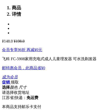
商品
详情
¥
148.0
¥198.0
会员专享96折 再减
¥0
元
飞科 FC-5908家用充电式成人儿童理发器 可水洗剃发器
邮特惠会员，此商品省
¥0
成为会员
促销
领取
选择
颜色 尺寸
请选择收货地址
江苏省
|
快递：
免运费
本商品支持邮乐卡支付