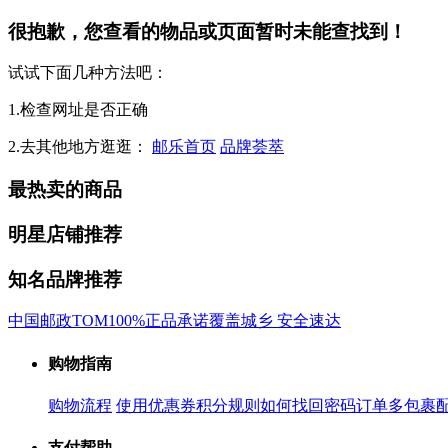
很抱歉，您查看的物品或页面暂时未能查找到！
试试下面几种方法吧：
1.检查网址是否正确
2.去其他地方逛逛：
邮乐首页
品牌荟萃
最热卖的商品
明星店铺推荐
知名品牌推荐
中国邮政
TOM
100%正品承诺
覆盖城乡 安全速达
购物指南
购物流程
使用优惠券
积分规则
如何找回密码
订单多包裹
支付帮助