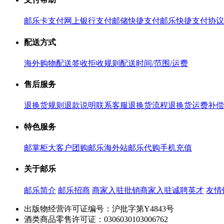
邮乐卡支付
网上银行支付
邮储快捷支付
邮乐快捷支付协议
配送方式
海外购物配送
签收拒收规则
配送时间/范围/运费
售后服务
退换货规则
退款说明
联系客服
退换货流程
退换货运费补偿
特色服务
邮掌柜
大客户团购
邮乐海外站
邮乐代购
手机充值
关于邮乐
邮乐简介
邮乐招商
商家入驻
批销商家入驻
诚聘英才
友情
出版物经营许可证编号：沪批字第Y4843号
酒类商品零售许可证：0306030103006762