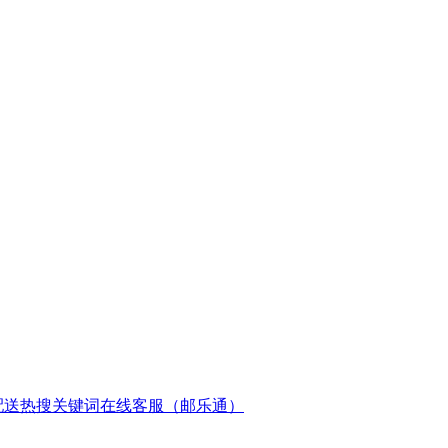
配送
热搜关键词
在线客服（邮乐通）