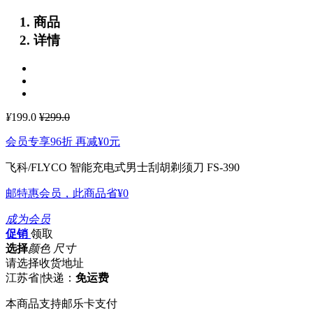
商品
详情
¥
199.0
¥299.0
会员专享96折 再减
¥0
元
飞科/FLYCO 智能充电式男士刮胡剃须刀 FS-390
邮特惠会员，此商品省
¥0
成为会员
促销
领取
选择
颜色 尺寸
请选择收货地址
江苏省
|
快递：
免运费
本商品支持邮乐卡支付