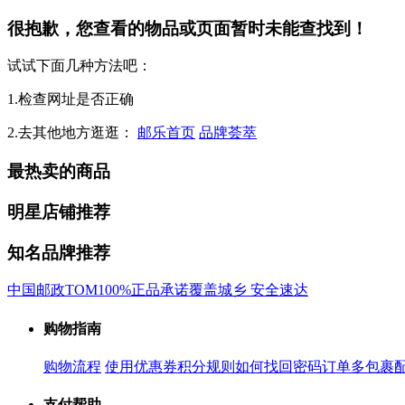
很抱歉，您查看的物品或页面暂时未能查找到！
试试下面几种方法吧：
1.检查网址是否正确
2.去其他地方逛逛：
邮乐首页
品牌荟萃
最热卖的商品
明星店铺推荐
知名品牌推荐
中国邮政
TOM
100%正品承诺
覆盖城乡 安全速达
购物指南
购物流程
使用优惠券
积分规则
如何找回密码
订单多包裹
支付帮助