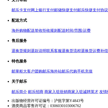
邮乐卡支付
网上银行支付
邮储快捷支付
邮乐快捷支付协议
配送方式
海外购物配送
签收拒收规则
配送时间/范围/运费
售后服务
退换货规则
退款说明
联系客服
退换货流程
退换货运费补偿
特色服务
邮掌柜
大客户团购
邮乐海外站
邮乐代购
手机充值
关于邮乐
邮乐简介
邮乐招商
商家入驻
批销商家入驻
诚聘英才
友情
出版物经营许可证编号：沪批字第Y4843号
酒类商品零售许可证：0306030103006762