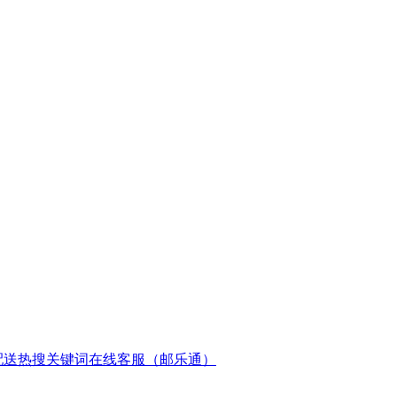
配送
热搜关键词
在线客服（邮乐通）