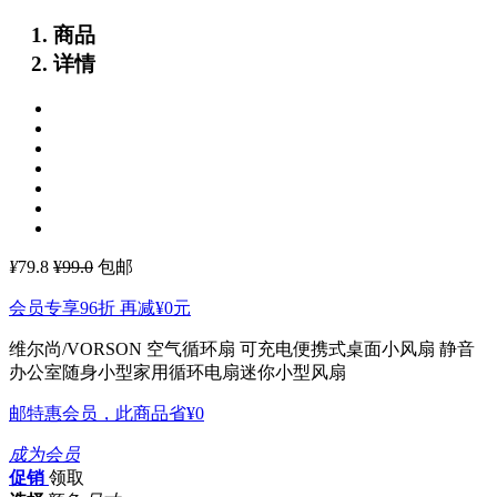
商品
详情
¥
79.8
¥99.0
包邮
会员专享96折 再减
¥0
元
维尔尚/VORSON 空气循环扇 可充电便携式桌面小风扇 静音
办公室随身小型家用循环电扇迷你小型风扇
邮特惠会员，此商品省
¥0
成为会员
促销
领取