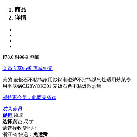
商品
详情
¥
78.0
¥198.0
包邮
会员专享96折 再减
¥0
元
美的 麦饭石不粘锅家用炒锅电磁炉不沾锅煤气灶适用炒菜专
用平底锅CJ28WOK301
麦饭石色不粘爆款炒锅
邮特惠会员，此商品省
¥0
成为会员
促销
领取
选择
颜色 尺寸
请选择收货地址
浙江省
|
快递：
免运费