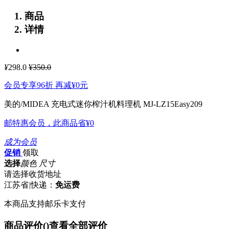
商品
详情
¥
298.0
¥350.0
会员专享96折 再减
¥0
元
美的/MIDEA 充电式迷你榨汁机料理机 MJ-LZ15Easy209
邮特惠会员，此商品省
¥0
成为会员
促销
领取
选择
颜色 尺寸
请选择收货地址
江苏省
|
快递：
免运费
本商品支持邮乐卡支付
商品评价(
)
查看全部评价