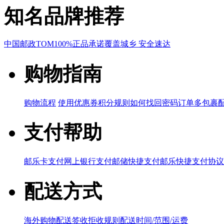
知名品牌推荐
中国邮政
TOM
100%正品承诺
覆盖城乡 安全速达
购物指南
购物流程
使用优惠券
积分规则
如何找回密码
订单多包裹
支付帮助
邮乐卡支付
网上银行支付
邮储快捷支付
邮乐快捷支付协议
配送方式
海外购物配送
签收拒收规则
配送时间/范围/运费