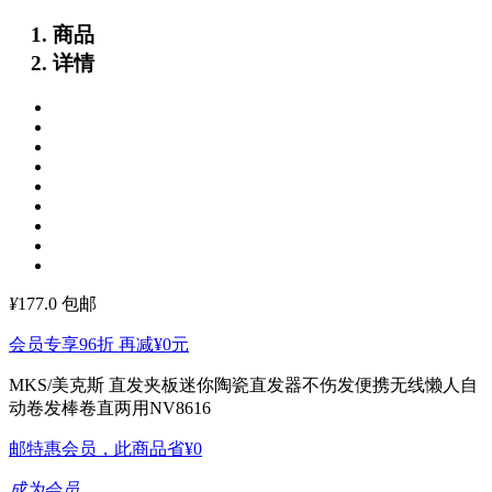
商品
详情
¥
177.0
包邮
会员专享96折 再减
¥0
元
MKS/美克斯 直发夹板迷你陶瓷直发器不伤发便携无线懒人自
动卷发棒卷直两用NV8616
邮特惠会员，此商品省
¥0
成为会员