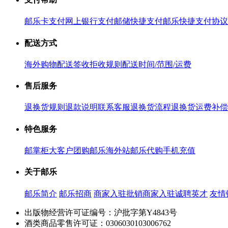
邮乐卡支付
网上银行支付
邮储快捷支付
邮乐快捷支付协议
配送方式
海外购物配送
签收拒收规则
配送时间/范围/运费
售后服务
退换货规则
退款说明
联系客服
退换货流程
退换货运费补偿
特色服务
邮掌柜
大客户团购
邮乐海外站
邮乐代购
手机充值
关于邮乐
邮乐简介
邮乐招商
商家入驻
批销商家入驻
诚聘英才
友情
出版物经营许可证编号：沪批字第Y4843号
酒类商品零售许可证：0306030103006762