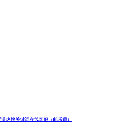
配送
热搜关键词
在线客服（邮乐通）