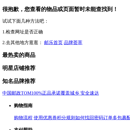
很抱歉，您查看的物品或页面暂时未能查找到！
试试下面几种方法吧：
1.检查网址是否正确
2.去其他地方逛逛：
邮乐首页
品牌荟萃
最热卖的商品
明星店铺推荐
知名品牌推荐
中国邮政
TOM
100%正品承诺
覆盖城乡 安全速达
购物指南
购物流程
使用优惠券
积分规则
如何找回密码
订单多包裹
支付帮助