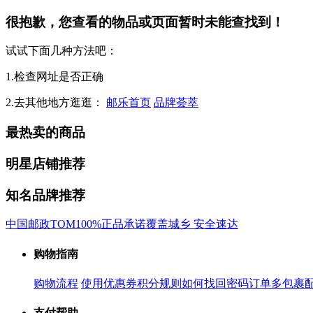
很抱歉，您查看的物品或页面暂时未能查找到！
试试下面几种方法吧：
1.检查网址是否正确
2.去其他地方逛逛：
邮乐首页
品牌荟萃
最热卖的商品
明星店铺推荐
知名品牌推荐
中国邮政
TOM
100%正品承诺
覆盖城乡 安全速达
购物指南
购物流程
使用优惠券
积分规则
如何找回密码
订单多包裹
支付帮助