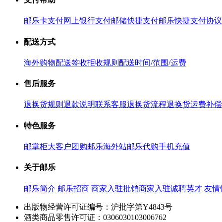
邮乐卡支付
网上银行支付
邮储快捷支付
邮乐快捷支付协议
配送方式
海外购物配送
签收拒收规则
配送时间/范围/运费
售后服务
退换货规则
退款说明
联系客服
退换货流程
退换货运费补偿
特色服务
邮掌柜
大客户团购
邮乐海外站
邮乐代购
手机充值
关于邮乐
邮乐简介
邮乐招商
商家入驻
批销商家入驻
诚聘英才
友情
出版物经营许可证编号：沪批字第Y4843号
酒类商品零售许可证：0306030103006762