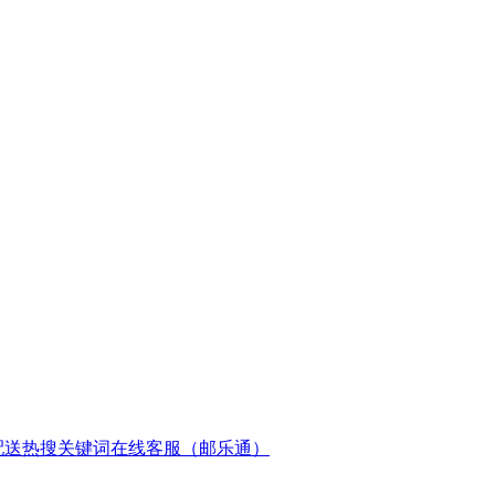
配送
热搜关键词
在线客服（邮乐通）