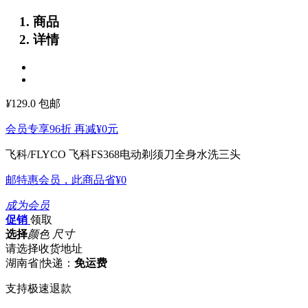
商品
详情
¥
129.0
包邮
会员专享96折 再减
¥0
元
飞科/FLYCO 飞科FS368电动剃须刀全身水洗三头
邮特惠会员，此商品省
¥0
成为会员
促销
领取
选择
颜色 尺寸
请选择收货地址
湖南省
|
快递：
免运费
支持极速退款