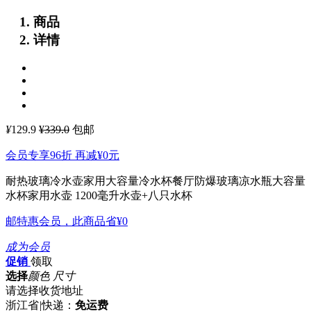
商品
详情
¥
129.9
¥339.0
包邮
会员专享96折 再减
¥0
元
耐热玻璃冷水壶家用大容量冷水杯餐厅防爆玻璃凉水瓶大容量
水杯家用水壶 1200毫升水壶+八只水杯
邮特惠会员，此商品省
¥0
成为会员
促销
领取
选择
颜色 尺寸
请选择收货地址
浙江省
|
快递：
免运费