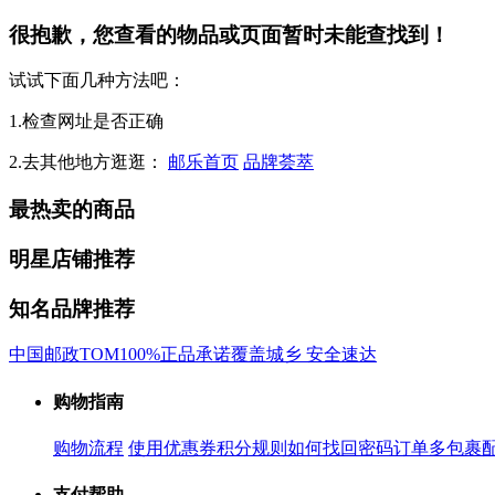
很抱歉，您查看的物品或页面暂时未能查找到！
试试下面几种方法吧：
1.检查网址是否正确
2.去其他地方逛逛：
邮乐首页
品牌荟萃
最热卖的商品
明星店铺推荐
知名品牌推荐
中国邮政
TOM
100%正品承诺
覆盖城乡 安全速达
购物指南
购物流程
使用优惠券
积分规则
如何找回密码
订单多包裹
支付帮助