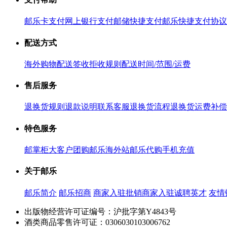
邮乐卡支付
网上银行支付
邮储快捷支付
邮乐快捷支付协议
配送方式
海外购物配送
签收拒收规则
配送时间/范围/运费
售后服务
退换货规则
退款说明
联系客服
退换货流程
退换货运费补偿
特色服务
邮掌柜
大客户团购
邮乐海外站
邮乐代购
手机充值
关于邮乐
邮乐简介
邮乐招商
商家入驻
批销商家入驻
诚聘英才
友情
出版物经营许可证编号：沪批字第Y4843号
酒类商品零售许可证：0306030103006762