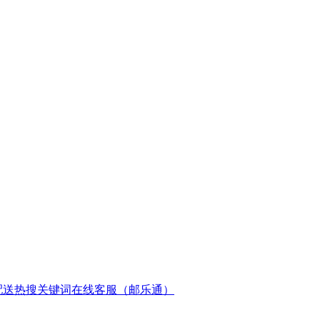
配送
热搜关键词
在线客服（邮乐通）