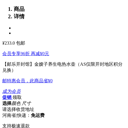
商品
详情
¥
233.0
包邮
会员专享96折 再减
¥0
元
【邮乐开封馆】金嫂子养生电热水壶（AS仅限开封地区积分
兑换）
邮特惠会员，此商品省
¥0
成为会员
促销
领取
选择
颜色 尺寸
请选择收货地址
河南省
|
快递：
免运费
支持极速退款