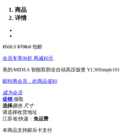
商品
详情
¥
668.0
¥798.0
包邮
会员专享96折 再减
¥0
元
美的/MIDEA 智能双胆全自动高压饭煲 YL50Simple101
邮特惠会员，此商品省
¥0
成为会员
促销
领取
选择
颜色 尺寸
请选择收货地址
江苏省
|
快递：
免运费
本商品支持邮乐卡支付