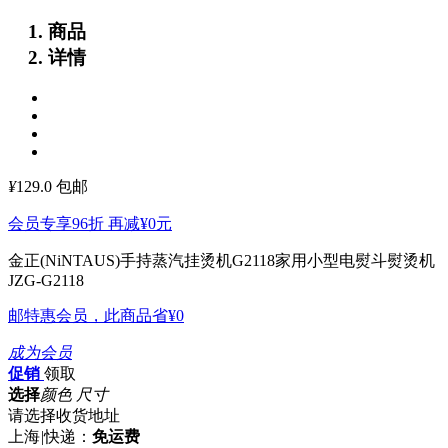
商品
详情
¥
129.0
包邮
会员专享96折 再减
¥0
元
金正(NiNTAUS)手持蒸汽挂烫机G2118家用小型电熨斗熨烫机
JZG-G2118
邮特惠会员，此商品省
¥0
成为会员
促销
领取
选择
颜色 尺寸
请选择收货地址
上海
|
快递：
免运费