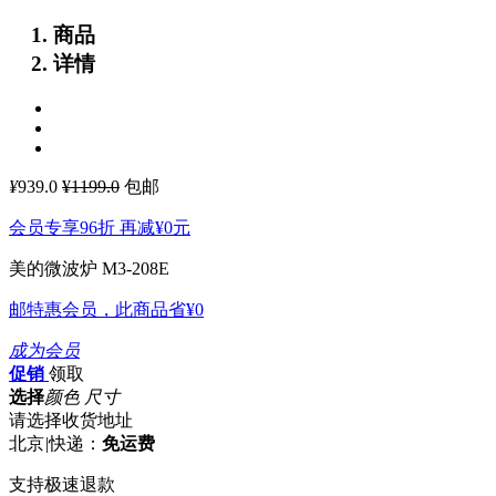
商品
详情
¥
939.0
¥1199.0
包邮
会员专享96折 再减
¥0
元
美的微波炉 M3-208E
邮特惠会员，此商品省
¥0
成为会员
促销
领取
选择
颜色 尺寸
请选择收货地址
北京
|
快递：
免运费
支持极速退款