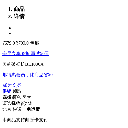
商品
详情
¥
679.0
¥799.0
包邮
会员专享96折 再减
¥0
元
美的破壁机BL1036A
邮特惠会员，此商品省
¥0
成为会员
促销
领取
选择
颜色 尺寸
请选择收货地址
北京
|
快递：
免运费
本商品支持邮乐卡支付