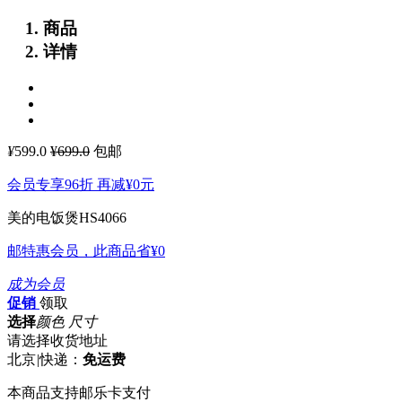
商品
详情
¥
599.0
¥699.0
包邮
会员专享96折 再减
¥0
元
美的电饭煲HS4066
邮特惠会员，此商品省
¥0
成为会员
促销
领取
选择
颜色 尺寸
请选择收货地址
北京
|
快递：
免运费
本商品支持邮乐卡支付