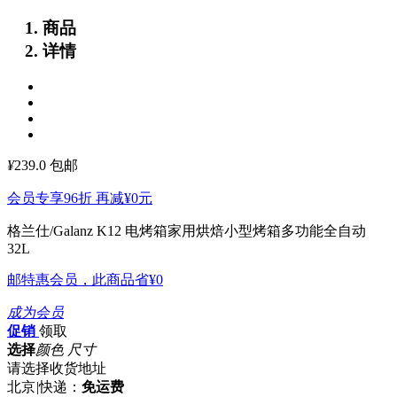
商品
详情
¥
239.0
包邮
会员专享96折 再减
¥0
元
格兰仕/Galanz K12 电烤箱家用烘焙小型烤箱多功能全自动
32L
邮特惠会员，此商品省
¥0
成为会员
促销
领取
选择
颜色 尺寸
请选择收货地址
北京
|
快递：
免运费