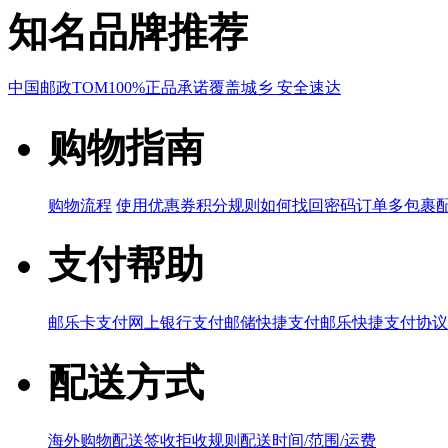
知名品牌推荐
中国邮政
TOM
100%正品承诺
覆盖城乡 安全速达
购物指南
购物流程
使用优惠券
积分规则
如何找回密码
订单多包裹
支付帮助
邮乐卡支付
网上银行支付
邮储快捷支付
邮乐快捷支付协议
配送方式
海外购物配送
签收拒收规则
配送时间/范围/运费