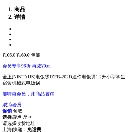
商品
详情
¥
106.0
¥169.0
包邮
会员专享96折 再减
¥0
元
金正(NiNTAUS)电饭煲JZFB-202D迷你电饭煲1.2升小型学生
宿舍机械式电饭锅
邮特惠会员，此商品省
¥0
成为会员
促销
领取
选择
颜色 尺寸
请选择收货地址
上海
|
快递：
免运费