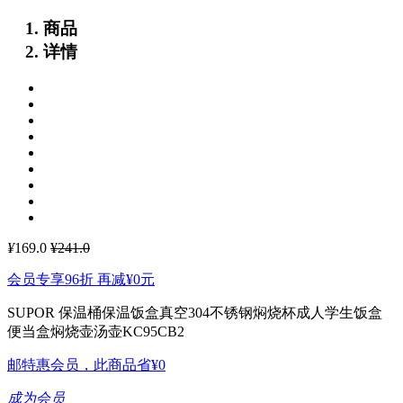
商品
详情
¥
169.0
¥241.0
会员专享96折 再减
¥0
元
SUPOR 保温桶保温饭盒真空304不锈钢焖烧杯成人学生饭盒
便当盒焖烧壶汤壶KC95CB2
邮特惠会员，此商品省
¥0
成为会员