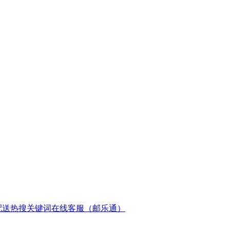
配送
热搜关键词
在线客服（邮乐通）