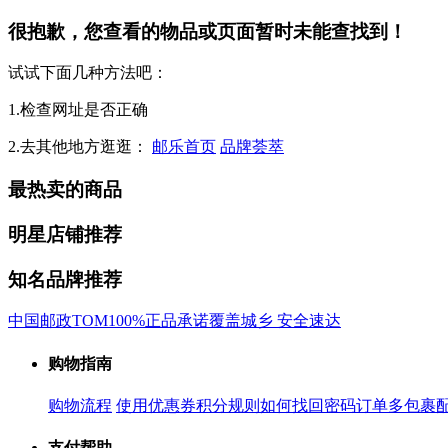
很抱歉，您查看的物品或页面暂时未能查找到！
试试下面几种方法吧：
1.检查网址是否正确
2.去其他地方逛逛：
邮乐首页
品牌荟萃
最热卖的商品
明星店铺推荐
知名品牌推荐
中国邮政
TOM
100%正品承诺
覆盖城乡 安全速达
购物指南
购物流程
使用优惠券
积分规则
如何找回密码
订单多包裹
支付帮助