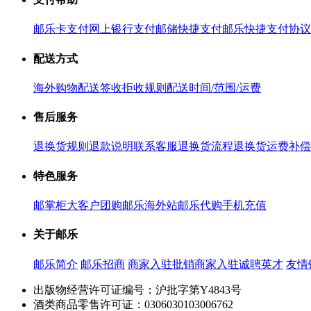
邮乐卡支付
网上银行支付
邮储快捷支付
邮乐快捷支付协议
配送方式
海外购物配送
签收拒收规则
配送时间/范围/运费
售后服务
退换货规则
退款说明
联系客服
退换货流程
退换货运费补偿
特色服务
邮掌柜
大客户团购
邮乐海外站
邮乐代购
手机充值
关于邮乐
邮乐简介
邮乐招商
商家入驻
批销商家入驻
诚聘英才
友情
出版物经营许可证编号：沪批字第Y4843号
酒类商品零售许可证：0306030103006762