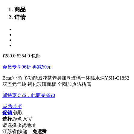
商品
详情
¥
289.0
¥354.0
包邮
会员专享96折 再减
¥0
元
Bear/小熊 多功能煮花茶养身加厚玻璃一体隔水炖YSH-C18S2
双盖元气炖 钢化玻璃面板 全圈加热防粘底
邮特惠会员，此商品省
¥0
成为会员
促销
领取
选择
颜色 尺寸
请选择收货地址
江苏省
|
快递：
免运费