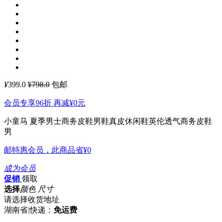
¥
399.0
¥798.0
包邮
会员专享96折 再减
¥0
元
小童马 夏季男士商务皮鞋男鞋真皮休闲鞋英伦透气商务皮鞋
男
邮特惠会员，此商品省
¥0
成为会员
促销
领取
选择
颜色 尺寸
请选择收货地址
湖南省
|
快递：
免运费