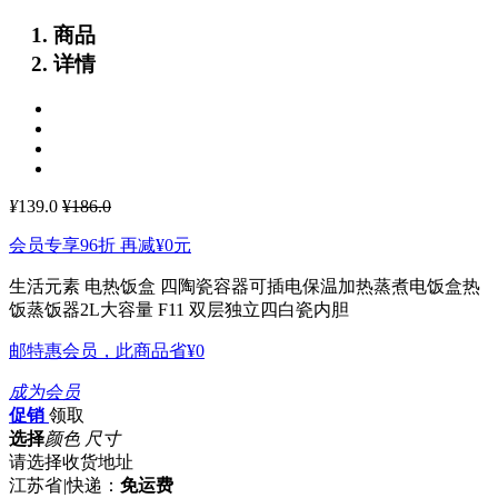
商品
详情
¥
139.0
¥186.0
会员专享96折 再减
¥0
元
生活元素 电热饭盒 四陶瓷容器可插电保温加热蒸煮电饭盒热
饭蒸饭器2L大容量 F11
双层独立四白瓷内胆
邮特惠会员，此商品省
¥0
成为会员
促销
领取
选择
颜色 尺寸
请选择收货地址
江苏省
|
快递：
免运费