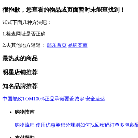
很抱歉，您查看的物品或页面暂时未能查找到！
试试下面几种方法吧：
1.检查网址是否正确
2.去其他地方逛逛：
邮乐首页
品牌荟萃
最热卖的商品
明星店铺推荐
知名品牌推荐
中国邮政
TOM
100%正品承诺
覆盖城乡 安全速达
购物指南
购物流程
使用优惠券
积分规则
如何找回密码
订单多包裹
支付帮助