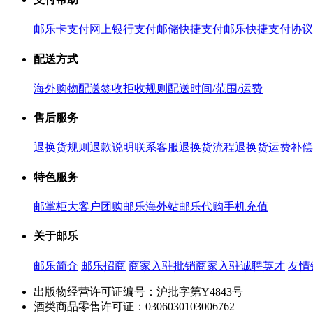
邮乐卡支付
网上银行支付
邮储快捷支付
邮乐快捷支付协议
配送方式
海外购物配送
签收拒收规则
配送时间/范围/运费
售后服务
退换货规则
退款说明
联系客服
退换货流程
退换货运费补偿
特色服务
邮掌柜
大客户团购
邮乐海外站
邮乐代购
手机充值
关于邮乐
邮乐简介
邮乐招商
商家入驻
批销商家入驻
诚聘英才
友情
出版物经营许可证编号：沪批字第Y4843号
酒类商品零售许可证：0306030103006762