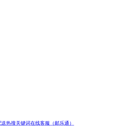
配送
热搜关键词
在线客服（邮乐通）