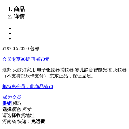
商品
详情
¥
197.0
¥205.0
包邮
会员专享96折 再减
¥0
元
臻邦 灭蚊灯家用 电子驱蚊器捕蚊器 婴儿静音智能光控 灭蚊器
（不支持邮乐卡支付）
京东正品，保证品质。
邮特惠会员，此商品省
¥0
成为会员
促销
领取
选择
颜色 尺寸
请选择收货地址
河南省
|
快递：
免运费