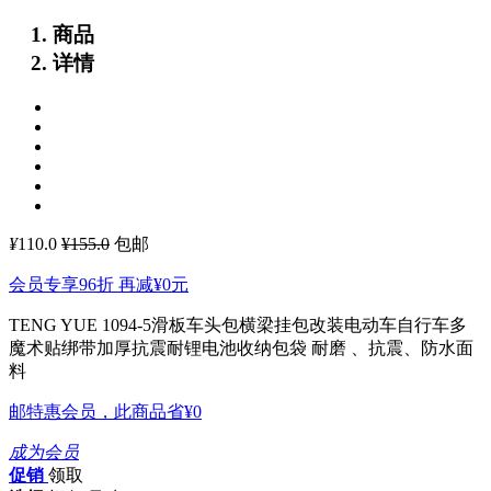
商品
详情
¥
110.0
¥155.0
包邮
会员专享96折 再减
¥0
元
TENG YUE 1094-5滑板车头包横梁挂包改装电动车自行车多
魔术贴绑带加厚抗震耐锂电池收纳包袋
耐磨 、抗震、防水面
料
邮特惠会员，此商品省
¥0
成为会员
促销
领取