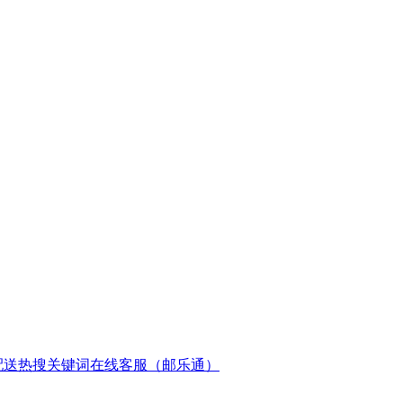
配送
热搜关键词
在线客服（邮乐通）