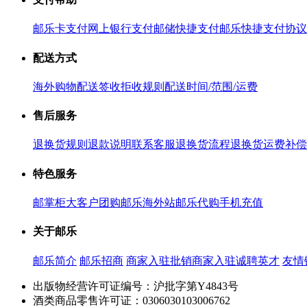
邮乐卡支付
网上银行支付
邮储快捷支付
邮乐快捷支付协议
配送方式
海外购物配送
签收拒收规则
配送时间/范围/运费
售后服务
退换货规则
退款说明
联系客服
退换货流程
退换货运费补偿
特色服务
邮掌柜
大客户团购
邮乐海外站
邮乐代购
手机充值
关于邮乐
邮乐简介
邮乐招商
商家入驻
批销商家入驻
诚聘英才
友情
出版物经营许可证编号：沪批字第Y4843号
酒类商品零售许可证：0306030103006762