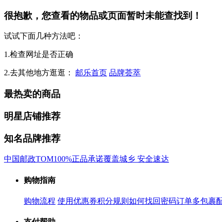
很抱歉，您查看的物品或页面暂时未能查找到！
试试下面几种方法吧：
1.检查网址是否正确
2.去其他地方逛逛：
邮乐首页
品牌荟萃
最热卖的商品
明星店铺推荐
知名品牌推荐
中国邮政
TOM
100%正品承诺
覆盖城乡 安全速达
购物指南
购物流程
使用优惠券
积分规则
如何找回密码
订单多包裹
支付帮助