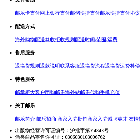
邮乐卡支付
网上银行支付
邮储快捷支付
邮乐快捷支付协议
配送方式
海外购物配送
签收拒收规则
配送时间/范围/运费
售后服务
退换货规则
退款说明
联系客服
退换货流程
退换货运费补偿
特色服务
邮掌柜
大客户团购
邮乐海外站
邮乐代购
手机充值
关于邮乐
邮乐简介
邮乐招商
商家入驻
批销商家入驻
诚聘英才
友情
出版物经营许可证编号：沪批字第Y4843号
酒类商品零售许可证：0306030103006762