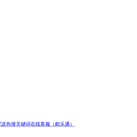
配送
热搜关键词
在线客服（邮乐通）