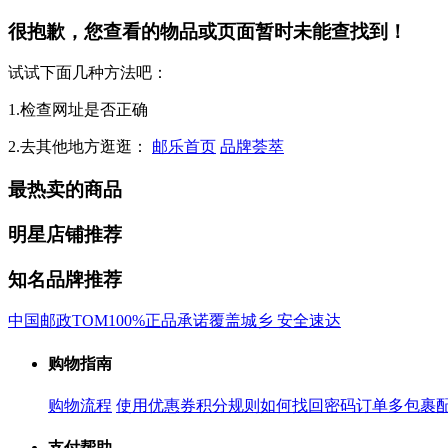
很抱歉，您查看的物品或页面暂时未能查找到！
试试下面几种方法吧：
1.检查网址是否正确
2.去其他地方逛逛：
邮乐首页
品牌荟萃
最热卖的商品
明星店铺推荐
知名品牌推荐
中国邮政
TOM
100%正品承诺
覆盖城乡 安全速达
购物指南
购物流程
使用优惠券
积分规则
如何找回密码
订单多包裹
支付帮助