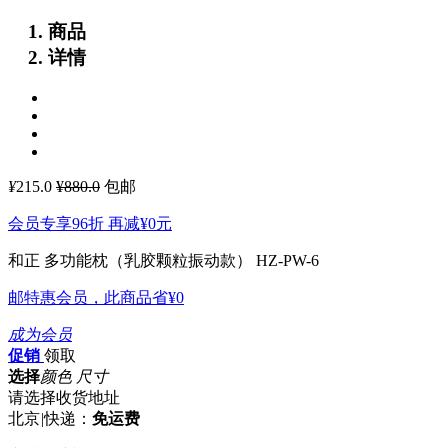
商品
详情
¥
215.0
¥880.0
包邮
会员专享96折 再减
¥0
元
和正 多功能枕（乳胶颗粒振动款） HZ-PW-6
邮特惠会员，此商品省
¥0
成为会员
促销
领取
选择
颜色 尺寸
请选择收货地址
北京
|
快递：
免运费