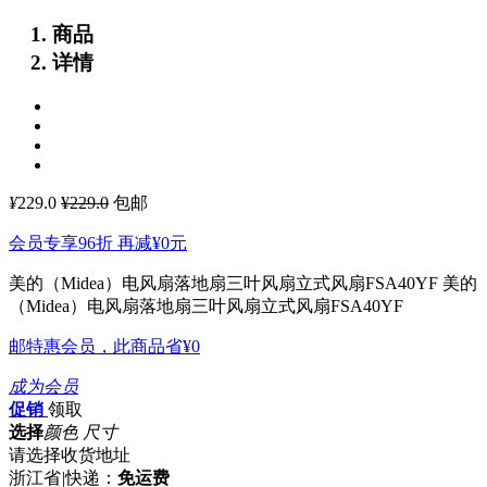
商品
详情
¥
229.0
¥229.0
包邮
会员专享96折 再减
¥0
元
美的（Midea）电风扇落地扇三叶风扇立式风扇FSA40YF
美的
（Midea）电风扇落地扇三叶风扇立式风扇FSA40YF
邮特惠会员，此商品省
¥0
成为会员
促销
领取
选择
颜色 尺寸
请选择收货地址
浙江省
|
快递：
免运费