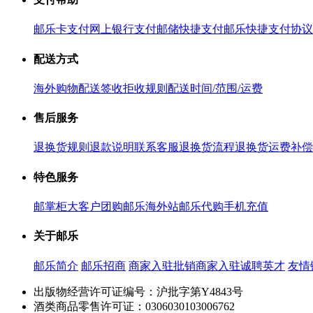
邮乐卡支付
网上银行支付
邮储快捷支付
邮乐快捷支付协议
配送方式
海外购物配送
签收拒收规则
配送时间/范围/运费
售后服务
退换货规则
退款说明
联系客服
退换货流程
退换货运费补偿
特色服务
邮掌柜
大客户团购
邮乐海外站
邮乐代购
手机充值
关于邮乐
邮乐简介
邮乐招商
商家入驻
批销商家入驻
诚聘英才
友情
出版物经营许可证编号：沪批字第Y4843号
酒类商品零售许可证：0306030103006762