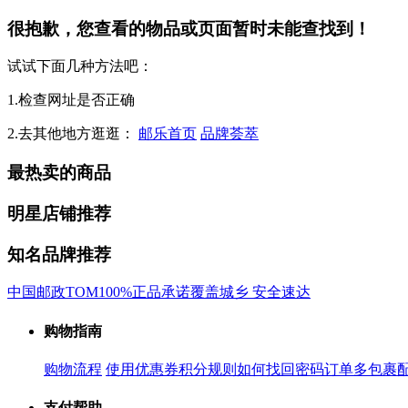
很抱歉，您查看的物品或页面暂时未能查找到！
试试下面几种方法吧：
1.检查网址是否正确
2.去其他地方逛逛：
邮乐首页
品牌荟萃
最热卖的商品
明星店铺推荐
知名品牌推荐
中国邮政
TOM
100%正品承诺
覆盖城乡 安全速达
购物指南
购物流程
使用优惠券
积分规则
如何找回密码
订单多包裹
支付帮助