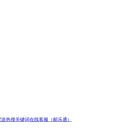
配送
热搜关键词
在线客服（邮乐通）