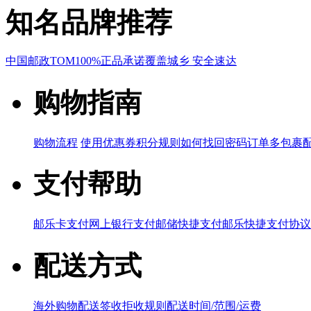
知名品牌推荐
中国邮政
TOM
100%正品承诺
覆盖城乡 安全速达
购物指南
购物流程
使用优惠券
积分规则
如何找回密码
订单多包裹
支付帮助
邮乐卡支付
网上银行支付
邮储快捷支付
邮乐快捷支付协议
配送方式
海外购物配送
签收拒收规则
配送时间/范围/运费