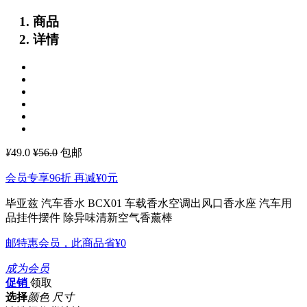
商品
详情
¥
49.0
¥56.0
包邮
会员专享96折 再减
¥0
元
毕亚兹 汽车香水 BCX01 车载香水空调出风口香水座 汽车用
品挂件摆件 除异味清新空气香薰棒
邮特惠会员，此商品省
¥0
成为会员
促销
领取
选择
颜色 尺寸